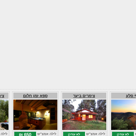
 סלע
צימרים ביער
ספא זמן חלום
צימ
לילה אמצ"ש
לילה אמצ"ש
650 ₪
לילה
לא עודכן
לא עודכן